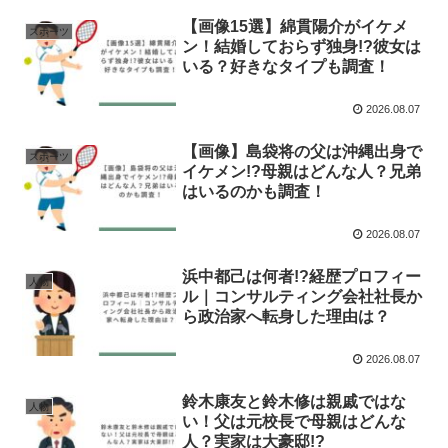
【画像15選】綿貫陽介がイケメ
スポーツ
ン！結婚しておらず独身!?彼女は
いる？好きなタイプも調査！
2026.08.07
【画像】島袋将の父は沖縄出身で
スポーツ
イケメン!?母親はどんな人？兄弟
はいるのかも調査！
2026.08.07
浜中都己は何者!?経歴プロフィー
人物
ル｜コンサルティング会社社長か
ら政治家へ転身した理由は？
2026.08.07
鈴木康友と鈴木修は親戚ではな
人物
い！父は元校長で母親はどんな
人？実家は大豪邸!?