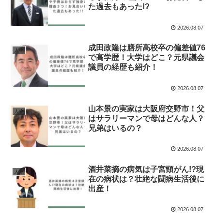
た過去もあった!?
2026.08.07
成田政隆は膳所高校卒の偏差値76
人物
で高学歴！大学はどこ？元県議会
議員の経歴も紹介！
2026.08.07
山本景の実家は大阪府交野市！父
人物
はサラリーマンで母はどんな人？
兄弟はいるの？
2026.08.07
酒井菜摘の病気は子宮頸がん!?現
人物
在の病状は？壮絶な闘病生活後に
出産！
2026.08.07