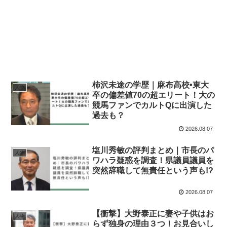
柿沢未途の学歴｜麻布高校•東大
人物
卒の偏差値70の超エリート！大の
競馬ファンでカルトQに出演した
過去も？
2026.08.07
塩川秀敏の評判まとめ｜市長のパ
人物
ワハラ疑惑を調査！県議員議員を
突然辞職して無責任という声も!?
2026.08.07
【衝撃】大野泰正に妻や子供はお
人物
らず独身の理由３つ！お見合いし