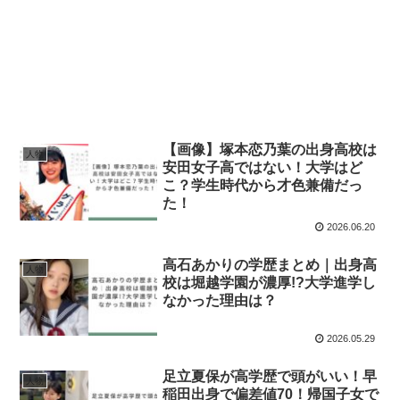
【画像】塚本恋乃葉の出身高校は
人物
安田女子高ではない！大学はど
こ？学生時代から才色兼備だっ
た！
2026.06.20
高石あかりの学歴まとめ｜出身高
人物
校は堀越学園が濃厚!?大学進学し
なかった理由は？
2026.05.29
足立夏保が高学歴で頭がいい！早
人物
稲田出身で偏差値70！帰国子女で