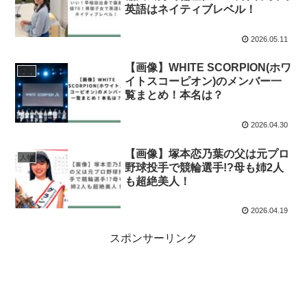
英語はネイティブレベル！
2026.05.11
【画像】WHITE SCORPION(ホワ
人物
イトスコーピオン)のメンバー一
覧まとめ！本名は？
2026.04.30
【画像】塚本恋乃葉の父は元プロ
人物
野球投手で競輪選手!?母も姉2人
も超絶美人！
2026.04.19
スポンサーリンク