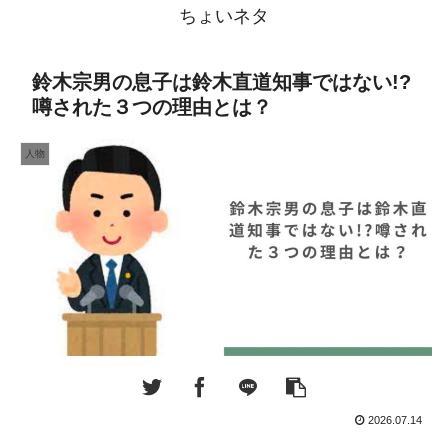
ちょいネタ
鈴木宗男の息子は鈴木直道知事ではない!?
噂された３つの理由とは？
人物
2026.07.14