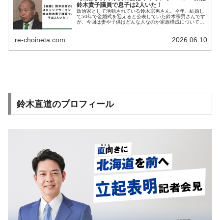
鈴木貴子議員で息子は2人いた！
政治家として活動されている鈴木宗男さん。今年、結婚し
て50年で金婚式を迎えると公表していた鈴木宗男さんです
が、今回は妻や子供はどんな人なのか家族構成について調
査しました。鈴木宗男のプロフィール鈴木 宗男（すずき
むねお）生年月日：1948年...
re-choineta.com
2026.06.10
鈴木直道のプロフィール