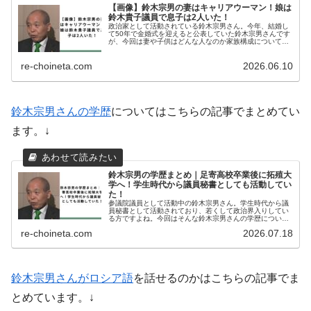
【画像】鈴木宗男の妻はキャリアウーマン！娘は
鈴木貴子議員で息子は2人いた！
政治家として活動されている鈴木宗男さん。今年、結婚し
て50年で金婚式を迎えると公表していた鈴木宗男さんです
が、今回は妻や子供はどんな人なのか家族構成について調
査しました。鈴木宗男のプロフィール鈴木 宗男（すずき
むねお）生年月日：1948年...
re-choineta.com
2026.06.10
鈴木宗男さんの学歴
についてはこちらの記事でまとめてい
ます。↓
鈴木宗男の学歴まとめ｜足寄高校卒業後に拓殖大
学へ！学生時代から議員秘書としても活動してい
た！
参議院議員として活動中の鈴木宗男さん。学生時代から議
員秘書として活動されており、若くして政治界入りしてい
る方ですよね。今回はそんな鈴木宗男さんの学歴について
調査しました。鈴木宗男のプロフィール鈴木 宗男（すずき
re-choineta.com
2026.07.18
むねお）生年月日：1948年...
鈴木宗男さんがロシア語
を話せるのかはこちらの記事でま
とめています。↓