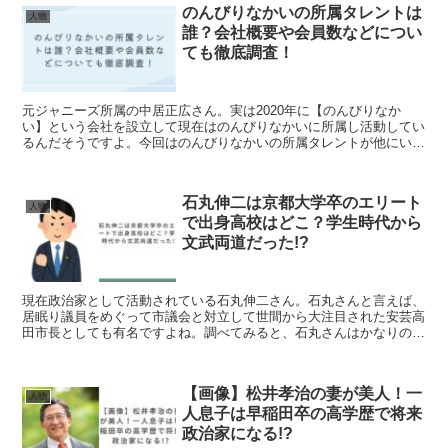
のんびりなかいの所属タレントは
人物
誰？会社概要や会員数などについ
ても徹底調査！
元ジャニーズ所属の中居正広さん。実は2020年に【のんびりなか
い】という会社を設立して現在はのんびりなかいに所属し活動してい
るんだそうですよ。今回はのんびりなかいの所属タレントが他にいる
のか？などを調査しました。のんびりなかいとは？会社概要...
石丸伸二は京都大学卒のエリート
人物
で出身高校はどこ？学生時代から
文武両道だった!?
現在政治家として活動されている石丸伸二さん。石丸さんと言えば、
居眠り議員をめぐって市議会と対立して世間から大注目された安芸高
田市長としても有名ですよね。調べてみると、石丸さんはかなりの高
学歴であることがわかりました。そこで今回は、石丸伸二さ...
【画像】松井孝治の妻が美人！一
人物
人息子は早稲田卒の高学歴で将来
政治家になる!?