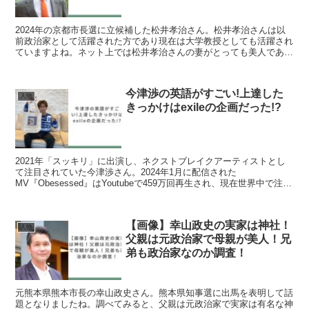
2024年の京都市長選に立候補した松井孝治さん。松井孝治さんは以
前政治家として活躍された方であり現在は大学教授としても活躍され
ていますよね。ネット上では松井孝治さんの妻がとっても美人である
と話題になっていました。そこで今回は松井孝治さんの妻...
今津渉の英語がすごい!上達した
人物
きっかけはexileの企画だった!?
2021年「スッキリ」に出演し、ネクストブレイクアーティストとし
て注目されていた今津渉さん。2024年1月に配信された
MV『Obesessed』はYoutubeで459万回再生され、現在世界中で注目
されています。今回はそんな今津渉さんの英語...
【画像】幸山政史の実家は神社！
人物
父親は元政治家で母親が美人！兄
弟も政治家なのか調査！
元熊本県熊本市長の幸山政史さん。熊本県知事選に出馬を表明して話
題となりましたね。調べてみると、父親は元政治家で実家は有名な神