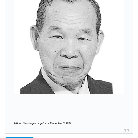
https://www.jmca.jp/prod/teacher/1109