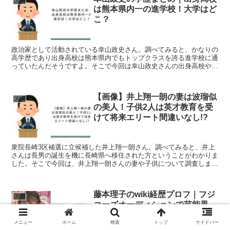
人物
は熊本県内一の進学校！大学はど
こ？
政治家として活動されている幸山政史さん。調べてみると、かなりの
高学歴であり出身高校は熊本県内でもトップクラスを誇る進学校に通
っていたんだそうですよ。そこで今回は幸山政史さんの出身高校や出
身大学など学歴について調査しました。幸山政史の学歴幸山...
【画像】井上翔一朗の妻は波瑠似
人物
の美人！子供2人は英才教育を受
けて将来エリート間違いなし!?
衆院長崎3区補選に立候補した井上翔一朗さん。調べてみると、井上
さんは長男の誕生を機に長崎県へ移住された方ということがわかりま
した。そこで今回は、井上翔一朗さんの妻や子供について調査しまし
た。井上翔一朗の家族構成井上翔一朗さんの家族構成を調べ...
藤本理子のwiki経歴プロフ｜フジ
人物
コーズオーディションで芸能界
へ！出演番組は？
メニュー
ホーム
検索
トップ
サイドバー