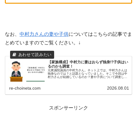
なお、
中村力さんの妻や子供
についてはこちらの記事でま
とめていますのでご覧ください。↓
【家族構成】中村力に妻はおらず独身!?子供はい
るのかも調査！
元衆議院議員の中村力さん。ネット上では、中村力さんは
独身なのでは？と話題となっていました。そこで今回は中
村力さんが結婚しているのか？妻や子供について調査しま
した。中村力のプロフィールXより引用中村力（なかむ
ら りき）生年月日：1962年1月...
re-choineta.com
2026.08.01
スポンサーリンク