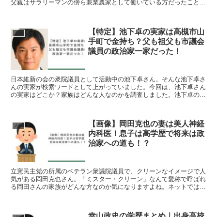
父親はサラリーマンの傍ら兼業農家として働いている方だったことが
わかりました。そこで今回は茂木敏充さんの父親や母親、兄...
【特定】池下卓の実家は高槻市山
人物
手町で金持ち？父も祖父も市議会
議員の政治家一家だった！
日本維新の会の衆院議員として活動中の池下卓さん。そんな池下卓さ
んの実家が検索ワードとして上がっていました。今回は、池下卓さん
の実家はどこか？家族はどんな人なのかを調査しました。池下卓のプ
ロフィール池下 卓（いけした たく）生年月日：1975...
【画像】岡田克也の妻は美人神経
人物
内科医！息子は高学歴で将来は政
治家への道も！？
立憲民主党の所属のベテラン衆議院議員で、クリーンなイメージで人
気がある岡田克也さん。「ミスター・クリーン」なんて愛称で呼ばれ
る岡田さんの家族がどんな方なのか気になりますよね。ネットでは妻
は美人で神経内科医、息子は政治家になるの？と話題になっ...
幸山政史の学歴まとめ｜出身高校