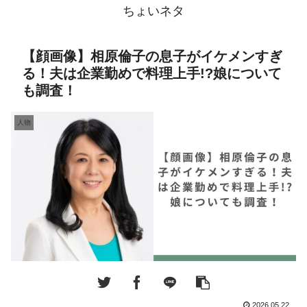
ちょいネタ
【顔画像】相原倫子の息子がイケメンすぎ
る！夫は企業勤めで料理上手!?娘について
も調査！
人物
2026.05.22