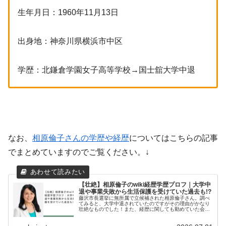
生年月日：1960年11月13日
出身地：神奈川県横浜市中区
学歴：北鎌倉学園女子高等学校→国士舘大学中退
なお、
相原倫子さんの学歴や経歴
についてはこちらの記事
でまとめていますのでご覧ください。↓
【壮絶】相原倫子のwiki経歴学歴プロフ｜大学中
退や事業失敗から生活保護を受けていた過去も!?
藤沢市長選挙に無所属で立候補された相原倫子さん。調べ
てみると、大学中退されていたのですがその理由がかなり
壮絶なものでした！また、経歴に関しても勤めていた会社
が倒産したりとかなり苦労されている方のようです。そこ
で今回は相原倫子さんの学歴や経歴...