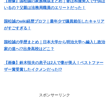
【画像】国松誠の家族構成まとめ｜妻は和服美人で子供は
いるの？父親は法務局職員のエリートだった！
国松誠のwiki経歴プロフ｜最年少で議員就任したキャリア
がすごすぎる！
国松誠の学歴まとめ｜日本大学から明治大学へ編入し政治
家の道へ!?出身高校はどこ？
【画像】鈴木恒夫の息子は2人で妻が美人！ベストファー
ザー賞受賞したイクメンだった!?
スポンサーリンク