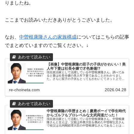
りましたね。
ここまでお読みいただきありがとうございました。
なお、
中曽根康隆さんの家族構成
についてはこちらの記事
でまとめていますのでご覧ください。↓
【画像】中曽根康隆の双子の子供がかわいい！美
人年下妻は社長令嬢で才色兼備!?
現在政治家として活躍している中曽根康隆さん。調べてみ
ると妻は社長令嬢の美人年下妻であることがわかりまし
た。さらに双子の子供もとってもかわいくてネット上でも
話題になっていましたよ。そこで今回は中曽根康隆さんの
妻や子供について調査しました。中曽...
re-choineta.com
2026.04.28
中曽根康隆の学歴まとめ｜慶應ボーイで学生時代
からゴルフもプロレベルな文武両道だった！
現在政治家として活動している中曽根康隆さん。中曽根康
隆さんと言えば、父親は外務大臣を務めた中曽根弘文さん
で祖父は元内閣総理大臣の中曽根康弘さんであることは有
名ですよね。学歴ももちろんエリートなのですが、すごい
のはそれだけでなくなんとゴルフの...