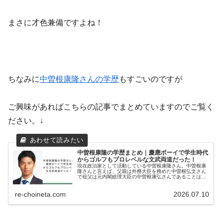
まさに才色兼備ですよね！
ちなみに
中曽根康隆さんの学歴
もすごいのですが
ご興味があればこちらの記事でまとめていますのでご覧く
ださい。↓
中曽根康隆の学歴まとめ｜慶應ボーイで学生時代
からゴルフもプロレベルな文武両道だった！
現在政治家として活動している中曽根康隆さん。中曽根康
隆さんと言えば、父親は外務大臣を務めた中曽根弘文さん
で祖父は元内閣総理大臣の中曽根康弘さんであることは有
名ですよね。学歴ももちろんエリートなのですが、すごい
のはそれだけでなくなんとゴルフの...
re-choineta.com
2026.07.10