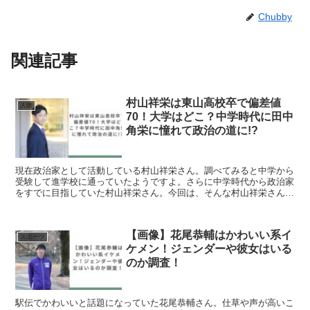
Chubby
関連記事
村山祥栄は東山高校卒で偏差値
人物
70！大学はどこ？中学時代に田中
角栄に憧れて政治の道に!?
現在政治家として活動している村山祥栄さん。調べてみると中学から
受験して進学校に通っていたようですよ。さらに中学時代から政治家
をすでに目指していた村山祥栄さん。今回は、そんな村山祥栄さんの
学歴についてや学生時代のエピソードを紹介していきますね...
【画像】花尾恭輔はかわいい系イ
スポーツ
ケメン！ジェンダーや彼女はいる
のか調査！
駅伝でかわいいと話題になっていた花尾恭輔さん。仕草や声が高いこ