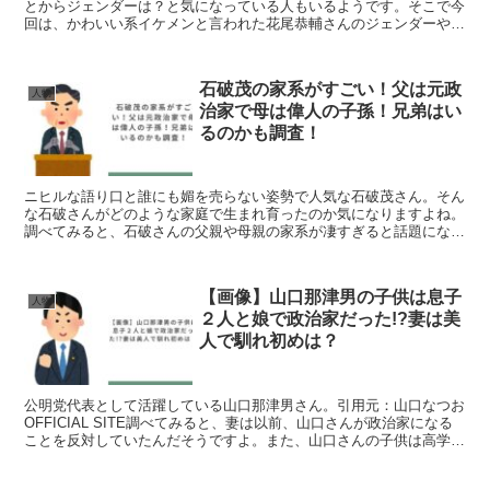
とからジェンダーは？と気になっている人もいるようです。そこで今
回は、かわいい系イケメンと言われた花尾恭輔さんのジェンダーや現
在彼女がいるのかを調査しました。花尾恭輔のプロフィール...
石破茂の家系がすごい！父は元政
人物
治家で母は偉人の子孫！兄弟はい
るのかも調査！
ニヒルな語り口と誰にも媚を売らない姿勢で人気な石破茂さん。そん
な石破さんがどのような家庭で生まれ育ったのか気になりますよね。
調べてみると、石破さんの父親や母親の家系が凄すぎると話題になっ
ていました。そこで今回は、石破茂さんの父・母・兄弟につ...
【画像】山口那津男の子供は息子
人物
２人と娘で政治家だった!?妻は美
人で馴れ初めは？
公明党代表として活躍している山口那津男さん。引用元：山口なつお
OFFICIAL SITE調べてみると、妻は以前、山口さんが政治家になる
ことを反対していたんだそうですよ。また、山口さんの子供は高学歴
でエリート育ちであるそうですよ。そこで今回...