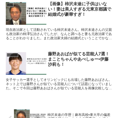
【画像】柿沢未途に子供はいな
人物
い！妻は美人すぎる元東京都議で
結婚式が豪華すぎ！
現在政治家として活動されている柿沢未途さん。柿沢未途さんの父親
も政治家の柿澤弘治さんでしたが、なんと調べると妻も元政治家であ
ることがわかりました。また政治家夫婦の結婚式ということでかなり
豪華な結婚式を挙げたこともわかりました。そこで、今回は...
藤野あおばが似てる芸能人7選！
スポーツ
まことちゃんやあべしゅー•伊藤
沙莉も！
女子サッカー選手としてオリンピックにも出場した藤野あおばさん。
ネット上では藤野さんが似ている芸能人について話題になっていまし
た。そこで今回は藤野あおばさんが似ている芸能人を画像比較しなが
ら紹介していきます。藤野あおばが似ている芸能人7選！藤...
柿沢未途の学歴｜麻布高校•東大卒の偏差