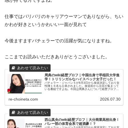
感が持てる方ですよね。
仕事ではバリバリのキャリアウーマンでありながら、ちい
かわが好きというかわいい一面が見れて
今後ますますバチェラーでの活躍が気になりますね。
ここまでお読みいただきありがとうございました。
周典のwiki経歴プロフ｜中国出身で早稲田大学進
学！トリリンガルなハイスペック女子だった！
バチェラー・ジャパン５が8月3日から放送決定しており女
性陣１６名も公表されました。放送前から注目が集まって
いる番組ですよね。今回は周典さんについて経歴プロフィ
ール、インスタグラム、などを徹底調査しました。バチェ
ラージャパンでの周典のインタビ...
re-choineta.com
2026.07.30
西山真央のwiki経歴プロフ｜大分商業高校出身！
バレー部の体育会系で超酒豪！？
バチェラー・ジャパン５が8月3日から放送決定しており女