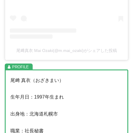
尾﨑真衣 Mai Ozaki(@m.mai_ozaki)がシェアした投稿
尾﨑 真衣（おざきまい）
生年月日：1997年生まれ
出身地：北海道札幌市
職業：社長秘書