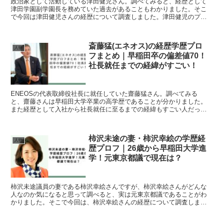
政治家として活動している津田健児さん。調べてみると、経歴として
津田学園副学園長を務めていた過去があることもわかりました。そこ
で今回は津田健児さんの経歴について調査しました。津田健児のプロ
フィール朝日新聞より引用津田健児（つだ けんじ）生年月...
斎藤猛(エネオス)の経歴学歴プロ
人物
フまとめ｜早稲田卒の偏差値70！
社長就任までの経緯がすごい！
ENEOSの代表取締役社長に就任していた齋藤猛さん。調べてみる
と、齋藤さんは早稲田大学卒業の高学歴であることが分かりました。
また経歴として入社から社長就任に至るまでの経緯もすごい人だった
ので紹介していきますね。斎藤猛のプロフィール齊藤 猛（...
柿沢未途の妻・柿沢幸絵の学歴経
人物
歴プロフ｜26歳から早稲田大学進
学！元東京都議で現在は？
柿沢未途議員の妻である柿沢幸絵さんですが、柿沢幸絵さんがどんな
人なのか気になると思って調べると、実は元東京都議であることがわ
かりました。そこで今回は、柿沢幸絵さんの経歴について調査しまし
た。ちなみに、柿沢未途さんの学歴については、こちらの記...