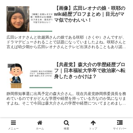
【画像】広田レオナの娘・咲耶の
人物
wiki経歴プロフまとめ｜目元がマ
マ似でかわいい！
広田レオナさんと吹越満さんの娘である咲耶（さくや）さんですが、
ドラマデビューされることで話題になっていましたよね。咲耶さんと
言えば幼少期から広田レオナさんとテレビ出演されることもあり認知
度が高い方ですが、今回は、咲耶さんの経歴について調査し...
【共産党】森大介の学歴経歴プロ
人物
フ｜日本福祉大学卒で政治家へ転
身したきっかけは？
静岡県知事選に出馬予定の森大介さん。現在共産党静岡県委員長を務
めているのですがどんな学歴や経歴を持っている方なのか気になりま
すよね。そこで今回は森大介さんの学歴や経歴についてまとめまし
た。森大介のプロフィール森大介さんのFacebookより...
【画像】大仁田美咲は大手前高校
人物
出身で大学時代はミスユニバーシ
メニュー
ホーム
検索
トップ
サイドバー