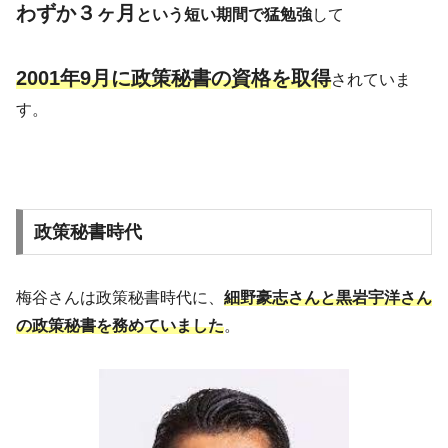
わずか３ヶ月
という短い期間で猛勉強
して
2001年9月に政策秘書の資格を取得
されていま
す。
政策秘書時代
梅谷さんは政策秘書時代に、
細野豪志
さん
と黒岩宇洋さん
の政策秘書を務めていました
。