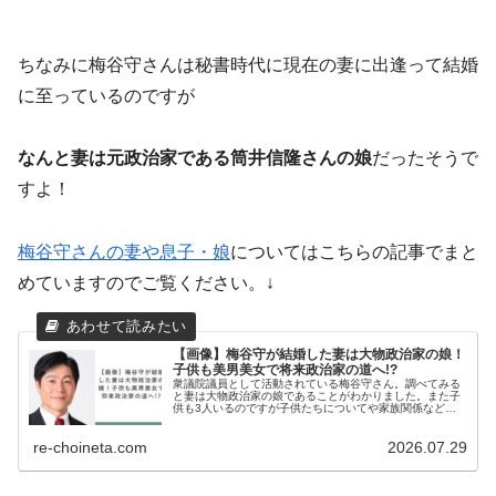
ちなみに梅谷守さんは秘書時代に現在の妻に出逢って結婚
に至っているのですが
なんと妻は元政治家である筒井信隆さんの娘
だったそうで
すよ！
梅谷守さんの妻や息子・娘
についてはこちらの記事でまと
めていますのでご覧ください。↓
【画像】梅谷守が結婚した妻は大物政治家の娘！
子供も美男美女で将来政治家の道へ!?
衆議院議員として活動されている梅谷守さん。調べてみる
と妻は大物政治家の娘であることがわかりました。また子
供も3人いるのですが子供たちについてや家族関係なども
気になりますよね。そこで今回は梅谷守さんのプロフィー
ル梅谷守さんの家族構成梅谷守さん...
re-choineta.com
2026.07.29