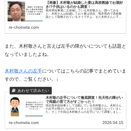
【画像】木村敬が結婚した妻は高校教諭でお酒好
き!?子供はいるのかも調査！
熊本県知事選に立候補している木村敬さん。調べてみる
と、木村さんは結婚しており妻は現在、熊本県内で高校教
諭として勤務されているそうですよ。また木村さんに子供
がいるのかも気になるところですよね。そこで今回は木村
敬さんの妻や子供について調査しまし
re-choineta.com
また、木村敬さんと言えば左手の障がいについても話題と
なっていましたよね。
木村敬さんの左手
についてはこちらの記事でまとめていま
すので、ご覧ください。↓
木村敬の左手について徹底調査！先天性の障がい
で両親の育て方がすごかった！
現在熊本副知事として活動している木村敬さん。木村さん
の左手が障がいなのか？とネット上で話題となっていまし
た。そこで今回は木村敬さんの左手について調査しまし
た。木村敬のプロフィール木村敬（きむら たかし）生年
月日：1974年5月21日出身地：...
re-choineta.com
2026.04.15