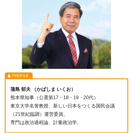
蒲島 郁夫 （かばしま いくお）
熊本県知事（公選第17・18・19・20代）
東京大学名誉教授、新しい日本をつくる国民会議
（21世紀臨調）運営委員。
専門は政治過程論、計量政治学。