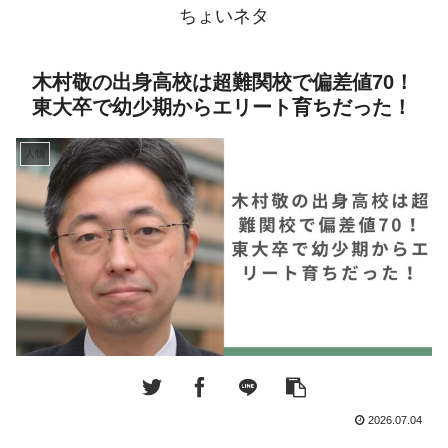
ちょいネタ
木村敬の出身高校は超難関校で偏差値70！
東大卒で幼少期からエリート育ちだった！
人物
2026.07.04